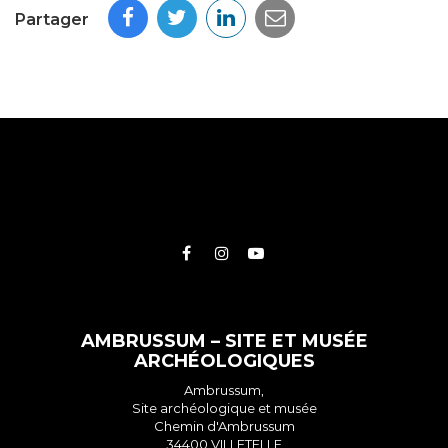
Partager
Lien
Lien
Lien
vers
vers
vers
le
le
la
compte
compte
chaîne
AMBRUSSUM – SITE ET MUSÉE
Facebook
Instagram
Youtube
ARCHÉOLOGIQUES
Ambrussum,
Site archéologique et musée
Chemin d'Ambrussum
34400 VILLETELLE