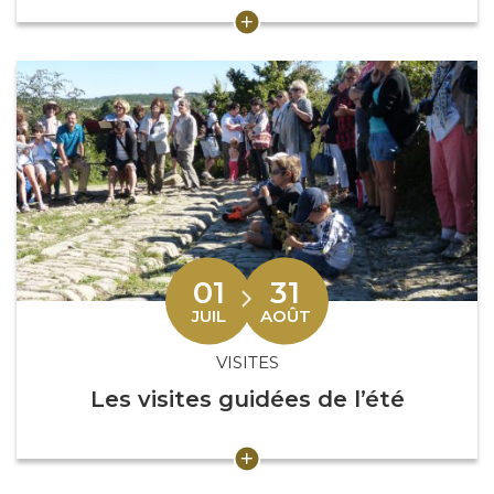
01
31
Du
au
LET
JUIL
AOÛT
VISITES
Les visites guidées de l’été