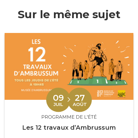
Sur le même sujet
09
27
Du
au
LET
JUIL
AOÛT
PROGRAMME DE L'ÉTÉ
Les 12 travaux d’Ambrussum