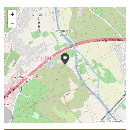
+
−
Leaflet
|
©
OpenStreetMap